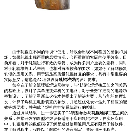
由于轧辊在不同的环境中使用，所以会出现不同程度的磨损和损
坏，如果轧辊出现严重的磨损情况，会严重影响实际的使用效率，目
前来看，对于轧辊进行有效的修复，成为许多用户重要的选择，同时
对于轧辊堆焊工艺来说，也相对有着较高的要求，如如今了解到修复
轧辊的应用关系，用于满足高质量
轧辊
修复的要求，具有非常重要的
实际意义，
这也是
AC
埋弧设备
轧辊堆焊
的设计
要求。
如今
在
了解
交流埋弧焊波形控制
，
与
轧辊堆焊焊接工艺
之间关系
的基础上，设计了高单逆变焊机的主电路
，对于
全数字控制的电源功
率和设计
，了解
了重新点火技术并提出了解决方案
，
从节能的角度出
发，计算了焊机主电源装置的参数，并通过优化设计达到了相应的能
效等级要求，并完成了焊机的控制系统
进行的
控制
。
通过测试结果
，
进一步证实了
CA
调整参数与
轧辊堆焊
工艺
之间的
关系
，
焊接开发的
新型堆焊
设备适用于应用
轧辊堆焊，在实际应用
中
，
轧辊堆焊
的数值模拟
了解
是通过使用通用尺度有限元
了解
软件，
在
了解
过程中，程序以
了解
软件的语言编写，并应用应用程序
。