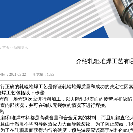
：
首页
>>
新闻资讯
介绍轧辊堆焊工艺有
间：2021-05-22
浏览量：1635
执行正确的轧辊堆焊工艺是保证轧辊堆焊质量和成功的决定性因
焊工艺包括以下步骤:
堆焊前，堆焊道次应进行粗加工，以去除轧辊表面的疲劳层和缺陷
检查内部状况，并可在确认无裂纹的情况下进行焊接。
热
轧辊和堆焊材料都是高碳含量和合金元素的材料，而且轧辊直径
并且由于温度不均匀导致热应力大而导致裂纹。为了防止裂纹，
。为了在轧辊表面获得均匀的硬度，预热温度应该高于材料的ms