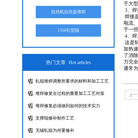
于大型
3、焊
拉丝机拉丝盘堆焊
焊接
电流
于一
1350孔型辊
4、焊
这是
加热速
了消除
力完
热门文章
Hot articles
通常为
轧辊堆焊调整所要求的材料和加工工艺
堆焊修复全过程的重要加工工艺对策
上一
堆焊修复必须做到如何的技术实力
支撑辊修补制作工艺
无锡轧辊为何要修补