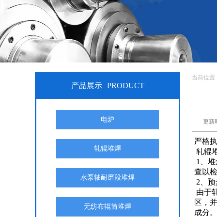
当前位置
产品展示
PRODUCT
电炉
更新时
严格
轧辊堆焊
轧辊堆
1、
查以
水泵轴耐磨段堆焊
2、预
由于
区，
无纺布辊筒堆焊
成分