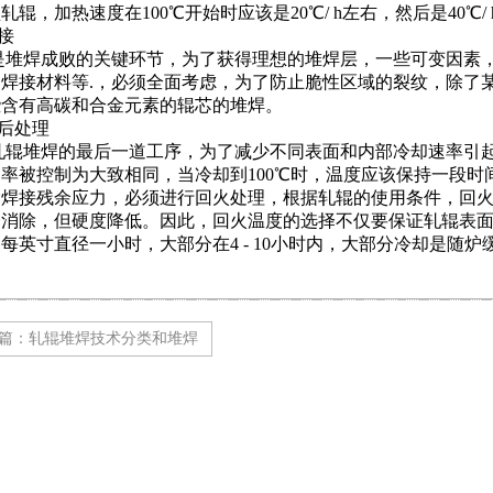
轧辊，加热速度在100℃开始时应该是20℃/ h左右，然后是40℃
接
是堆焊成败的关键环节，为了获得理想的堆焊层，一些可变因素
、焊接材料等.，必须全面考虑，为了防止脆性区域的裂纹，除了
些含有高碳和合金元素的辊芯的堆焊。
后处理
轧辊堆焊的最后一道工序，为了减少不同表面和内部冷却速率引
率被控制为大致相同，当冷却到100℃时，温度应该保持一段时
焊接残余应力，必须进行回火处理，根据轧辊的使用条件，回火温
全消除，但硬度降低。因此，回火温度的选择不仅要保证轧辊表
每英寸直径一小时，大部分在4 - 10小时内，大部分冷却是随炉
篇：轧辊堆焊技术分类和堆焊
焊条介绍